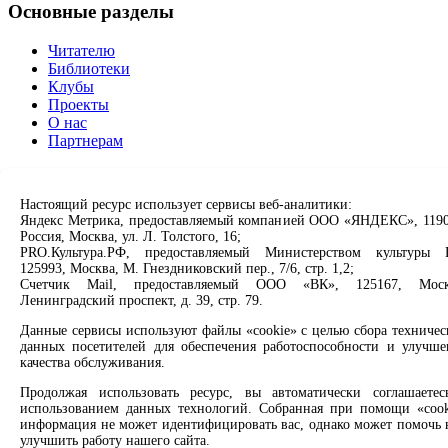
Основные разделы
Читателю
Библиотеки
Клубы
Проекты
О нас
Партнерам
Сервисы
Настоящий ресурс использует сервисы веб-аналитики:
Продлить книгу
Яндекс Метрика, предоставляемый компанией ООО «ЯНДЕКС», 1190
Спроси библиотекаря
Россия, Москва, ул. Л. Толстого, 16;
Спроси краеведа
PRO.Культура.РФ, предоставляемый Министерством культуры 
125993, Москва, М. Гнездниковский пер., 7/6, стр. 1,2;
Оцените качество услуг
Счетчик Mail, предоставляемый ООО «ВК», 125167, Моск
Направить обращение директору
Ленинградский проспект, д. 39, стр. 79.
Соцсети
Данные сервисы используют файлы «cookie» с целью сбора техничес
данных посетителей для обеспечения работоспособности и улучше
качества обслуживания.
Вконтакте
Одноклассники
Продолжая использовать ресурс, вы автоматически соглашаетес
Max
использованием данных технологий. Собранная при помощи «cook
Rutube
информация не может идентифицировать вас, однако может помочь 
улучшить работу нашего сайта.