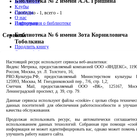
Библиотека № 2 имени А.А. Гришина
Библиотеки
Клубы
Проекты
Свободно - 1, всего - 1
О нас
Информация о библиотеке
Партнерам
Библиотека № 6 имени Зота Корниловича
Сервисы
Тоболкина
Продлить книгу
Спроси библиотекаря
Свободно - 1, всего - 1
Спроси краеведа
Настоящий ресурс использует сервисы веб-аналитики:
Оцените качество услуг
Информация о библиотеке
Яндекс Метрика, предоставляемый компанией ООО «ЯНДЕКС», 1190
Направить обращение директору
Россия, Москва, ул. Л. Толстого, 16;
Библиотека № 7 имени И.М. Ермакова
PRO.Культура.РФ, предоставляемый Министерством культуры 
Соцсети
125993, Москва, М. Гнездниковский пер., 7/6, стр. 1,2;
Счетчик Mail, предоставляемый ООО «ВК», 125167, Моск
Свободно - 1, всего - 1
Ленинградский проспект, д. 39, стр. 79.
Вконтакте
Информация о библиотеке
Одноклассники
Данные сервисы используют файлы «cookie» с целью сбора техничес
Max
данных посетителей для обеспечения работоспособности и улучше
Rutube
Библиотека № 8 имени А.П. Чехова
качества обслуживания.
Продолжая использовать ресурс, вы автоматически соглашаетес
Заметили опечатку? Выделите текст с ошибкой и нажмите
Свободно - 1, всего - 1
использованием данных технологий. Собранная при помощи «cook
клавиши Ctrl+Enter или ссылку ниже
информация не может идентифицировать вас, однако может помочь 
Информация о библиотеке
улучшить работу нашего сайта.