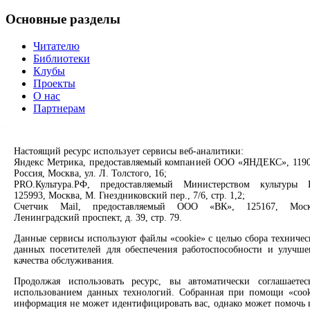
Основные разделы
Читателю
Библиотеки
Клубы
Проекты
О нас
Партнерам
Сервисы
Настоящий ресурс использует сервисы веб-аналитики:
Продлить книгу
Яндекс Метрика, предоставляемый компанией ООО «ЯНДЕКС», 1190
Россия, Москва, ул. Л. Толстого, 16;
Спроси библиотекаря
PRO.Культура.РФ, предоставляемый Министерством культуры 
Спроси краеведа
125993, Москва, М. Гнездниковский пер., 7/6, стр. 1,2;
Оцените качество услуг
Счетчик Mail, предоставляемый ООО «ВК», 125167, Моск
Направить обращение директору
Ленинградский проспект, д. 39, стр. 79.
Соцсети
Данные сервисы используют файлы «cookie» с целью сбора техничес
данных посетителей для обеспечения работоспособности и улучше
качества обслуживания.
Вконтакте
Одноклассники
Продолжая использовать ресурс, вы автоматически соглашаетес
Max
использованием данных технологий. Собранная при помощи «cook
Rutube
информация не может идентифицировать вас, однако может помочь 