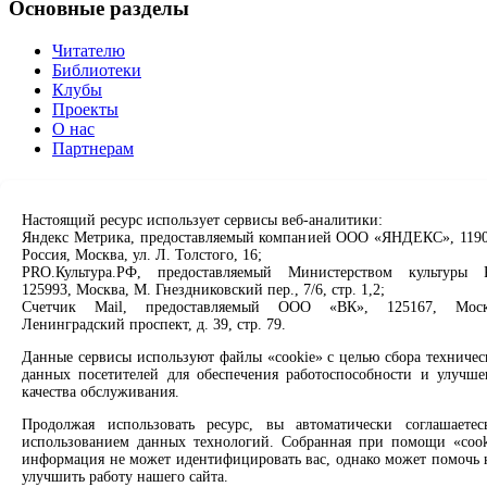
Основные разделы
Читателю
Библиотеки
Клубы
Проекты
О нас
Партнерам
Сервисы
Настоящий ресурс использует сервисы веб-аналитики:
Продлить книгу
Яндекс Метрика, предоставляемый компанией ООО «ЯНДЕКС», 1190
Спроси библиотекаря
Россия, Москва, ул. Л. Толстого, 16;
Спроси краеведа
PRO.Культура.РФ, предоставляемый Министерством культуры 
125993, Москва, М. Гнездниковский пер., 7/6, стр. 1,2;
Оцените качество услуг
Счетчик Mail, предоставляемый ООО «ВК», 125167, Моск
Направить обращение директору
Ленинградский проспект, д. 39, стр. 79.
Соцсети
Данные сервисы используют файлы «cookie» с целью сбора техничес
данных посетителей для обеспечения работоспособности и улучше
качества обслуживания.
Вконтакте
Одноклассники
Продолжая использовать ресурс, вы автоматически соглашаетес
Max
использованием данных технологий. Собранная при помощи «cook
Rutube
информация не может идентифицировать вас, однако может помочь 
улучшить работу нашего сайта.