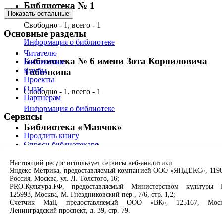
Библиотека № 1
Показать остальные
Свободно - 1, всего - 1
Основные разделы
Информация о библиотеке
Читателю
Библиотека № 6 имени Зота Корниловича
Библиотеки
Клубы
Тоболкина
Проекты
О нас
Свободно - 1, всего - 1
Партнерам
Информация о библиотеке
Сервисы
Библиотека «Маячок»
Продлить книгу
Спроси библиотекаря
Свободно - 1, всего - 1
Спроси краеведа
Оцените качество услуг
Информация о библиотеке
Настоящий ресурс использует сервисы веб-аналитики:
Яндекс Метрика, предоставляемый компанией ООО «ЯНДЕКС», 1190
Направить обращение директору
Россия, Москва, ул. Л. Толстого, 16;
Библиотека № 13 ВНФО
PRO.Культура.РФ, предоставляемый Министерством культуры 
Соцсети
125993, Москва, М. Гнездниковский пер., 7/6, стр. 1,2;
Свободно - 1, всего - 1
Счетчик Mail, предоставляемый ООО «ВК», 125167, Моск
Вконтакте
Ленинградский проспект, д. 39, стр. 79.
Информация о библиотеке
Одноклассники