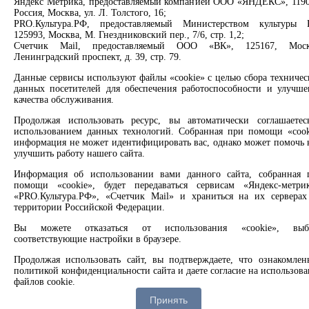
Яндекс Метрика, предоставляемый компанией ООО «ЯНДЕКС», 1190
Сервисы
Россия, Москва, ул. Л. Толстого, 16;
PRO.Культура.РФ, предоставляемый Министерством культуры 
125993, Москва, М. Гнездниковский пер., 7/6, стр. 1,2;
Продлить книгу
Счетчик Mail, предоставляемый ООО «ВК», 125167, Моск
Спроси библиотекаря
Ленинградский проспект, д. 39, стр. 79.
Спроси краеведа
Оцените качество услуг
Данные сервисы используют файлы «cookie» с целью сбора техничес
Направить обращение директору
данных посетителей для обеспечения работоспособности и улучше
качества обслуживания.
Соцсети
Продолжая использовать ресурс, вы автоматически соглашаетес
использованием данных технологий. Собранная при помощи «cook
Вконтакте
информация не может идентифицировать вас, однако может помочь 
улучшить работу нашего сайта.
Одноклассники
Max
Информация об использовании вами данного сайта, собранная 
Rutube
помощи «cookie», будет передаваться сервисам «Яндекс-метрик
«PRO.Культура.РФ», «Счетчик Mail» и храниться на их серверах
Заметили опечатку? Выделите текст с ошибкой и нажмите
территории Российской Федерации.
клавиши Ctrl+Enter или ссылку ниже
Вы можете отказаться от использования «cookie», выб
соответствующие настройки в браузере.
Сообщить об ошибке
Продолжая использовать сайт, вы подтверждаете, что ознакомлен
2008 –
2026
© Централизованная городская библиотечная
политикой конфиденциальности сайта и даете согласие на использов
файлов cookie.
система, 6+
Принять
С политикой конфиденциальности можно ознакомиться
тут
.