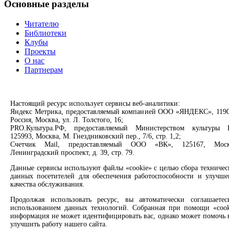
Основные разделы
Читателю
Библиотеки
Клубы
Проекты
О нас
Партнерам
Сервисы
Настоящий ресурс использует сервисы веб-аналитики:
Продлить книгу
Яндекс Метрика, предоставляемый компанией ООО «ЯНДЕКС», 1190
Спроси библиотекаря
Россия, Москва, ул. Л. Толстого, 16;
Спроси краеведа
PRO.Культура.РФ, предоставляемый Министерством культуры 
125993, Москва, М. Гнездниковский пер., 7/6, стр. 1,2;
Оцените качество услуг
Счетчик Mail, предоставляемый ООО «ВК», 125167, Моск
Направить обращение директору
Ленинградский проспект, д. 39, стр. 79.
Соцсети
Данные сервисы используют файлы «cookie» с целью сбора техничес
данных посетителей для обеспечения работоспособности и улучше
качества обслуживания.
Вконтакте
Одноклассники
Продолжая использовать ресурс, вы автоматически соглашаетес
Max
использованием данных технологий. Собранная при помощи «cook
Rutube
информация не может идентифицировать вас, однако может помочь 
улучшить работу нашего сайта.