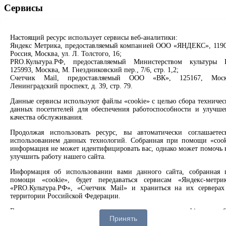
Сервисы
Продлить книгу
Спроси библиотекаря
Настоящий ресурс использует сервисы веб-аналитики:
Спроси краеведа
Яндекс Метрика, предоставляемый компанией ООО «ЯНДЕКС», 1190
Россия, Москва, ул. Л. Толстого, 16;
Оцените качество услуг
PRO.Культура.РФ, предоставляемый Министерством культуры 
Направить обращение директору
125993, Москва, М. Гнездниковский пер., 7/6, стр. 1,2;
Счетчик Mail, предоставляемый ООО «ВК», 125167, Моск
Соцсети
Ленинградский проспект, д. 39, стр. 79.
Данные сервисы используют файлы «cookie» с целью сбора техничес
Вконтакте
данных посетителей для обеспечения работоспособности и улучше
Одноклассники
качества обслуживания.
Max
Rutube
Продолжая использовать ресурс, вы автоматически соглашаетес
использованием данных технологий. Собранная при помощи «cook
информация не может идентифицировать вас, однако может помочь 
Заметили опечатку? Выделите текст с ошибкой и нажмите
улучшить работу нашего сайта.
клавиши Ctrl+Enter или ссылку ниже
Информация об использовании вами данного сайта, собранная 
Сообщить об ошибке
помощи «cookie», будет передаваться сервисам «Яндекс-метрик
«PRO.Культура.РФ», «Счетчик Mail» и храниться на их серверах
территории Российской Федерации.
2008 –
2026
© Централизованная городская библиотечная
система, 6+
Вы можете отказаться от использования «cookie», выб
Принять
соответствующие настройки в браузере.