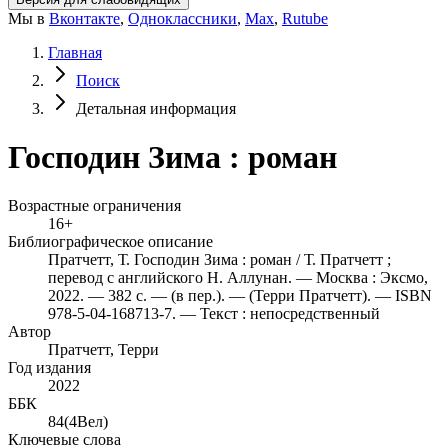
Мы в
Вконтакте
,
Одноклассники
,
Max
,
Rutube
Главная
Поиск
Детальная информация
Господин Зима : роман
Возрастные ограничения
16+
Библиографическое описание
Пратчетт, Т. Господин Зима : роман / Т. Пратчетт ;
перевод с английского Н. Аллунан. — Москва : Эксмо,
2022. — 382 с. — (в пер.). — (Терри Пратчетт). — ISBN
978-5-04-168713-7. — Текст : непосредственный
Автор
Пратчетт, Терри
Год издания
2022
ББК
84(4Вел)
Ключевые слова