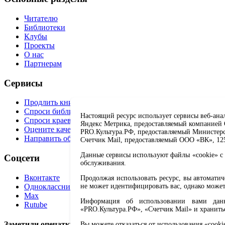
Читателю
Библиотеки
Клубы
Проекты
О нас
Партнерам
Сервисы
Продлить книгу
Спроси библиотекаря
Настоящий ресурс использует сервисы веб-ана
Спроси краеведа
Яндекс Метрика, предоставляемый компанией О
Оцените качество услуг
PRO.Культура.РФ, предоставляемый Министерств
Направить обращение директору
Счетчик Mail, предоставляемый ООО «ВК», 1251
Данные сервисы используют файлы «cookie» с 
Соцсети
обслуживания.
Вконтакте
Продолжая использовать ресурс, вы автомати
Одноклассники
не может идентифицировать вас, однако может
Max
Информация об использовании вами данно
Rutube
«PRO.Культура.РФ», «Счетчик Mail» и хранить
Заметили опечатку? Выделите текст с ошибкой и нажмите 
Вы можете отказаться от использования «cooki