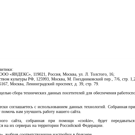
литики:
ОО «ЯНДЕКС», 119021, Россия, Москва, ул. Л. Толстого, 16;
ом культуры РФ, 125993, Москва, М. Гнездниковский пер., 7/6, стр. 1,2
67, Москва, Ленинградский проспект, д. 39, стр. 79.
целью сбора технических данных посетителей для обеспечения работосп
чески соглашаетесь с использованием данных технологий. Собранная п
 помочь нам улучшить работу нашего сайта.
го сайта, собранная при помощи «cookie», будет передаваться 
ся на их серверах на территории Российской Федерации.
клавиши Ctrl+Enter или ссылку ниже
e», выбрав соответствующие настройки в браузере.