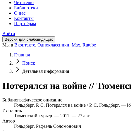
Читателю
Библиотеки
О нас
Контакты
Партнёрам
Войти
Версия для слабовидящих
Мы в
Вконтакте
,
Одноклассники
,
Max
,
Rutube
Главная
Поиск
Детальная информация
Потерялся на войне // Тюменс
Библиографическое описание
Гольдберг, Р. С. Потерялся на войне / Р. С. Гольдберг. — 
Источник
Тюменский курьер. — 2011. — 27 авг
Автор
Гольдберг, Рафаэль Соломонович