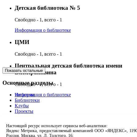
Детская библиотека № 5
Свободно - 1, всего - 1
Информация о библиотеке
ЦМИ
Свободно - 1, всего - 1
Центральная детская библиотека имени
Показать остальные
В.П.Крапивина
Основные разделы
Свободно - 1, всего - 1
Читателю
Информация о библиотеке
Библиотеки
Клубы
Проекты
О нас
Партнерам
Настоящий ресурс использует сервисы веб-аналитики:
Яндекс Метрика, предоставляемый компанией ООО «ЯНДЕКС», 1190
Сервисы
Россия, Москва, ул. Л. Толстого, 16;