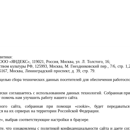
литики:
ОО «ЯНДЕКС», 119021, Россия, Москва, ул. Л. Толстого, 16;
ом культуры РФ, 125993, Москва, М. Гнездниковский пер., 7/6, стр. 1,2
67, Москва, Ленинградский проспект, д. 39, стр. 79.
целью сбора технических данных посетителей для обеспечения работосп
чески соглашаетесь с использованием данных технологий. Собранная п
 помочь нам улучшить работу нашего сайта.
го сайта, собранная при помощи «cookie», будет передаваться 
ся на их серверах на территории Российской Федерации.
клавиши Ctrl+Enter или ссылку ниже
e», выбрав соответствующие настройки в браузере.
те, что ознакомлены с политикой конфиденциальности сайта и даете со