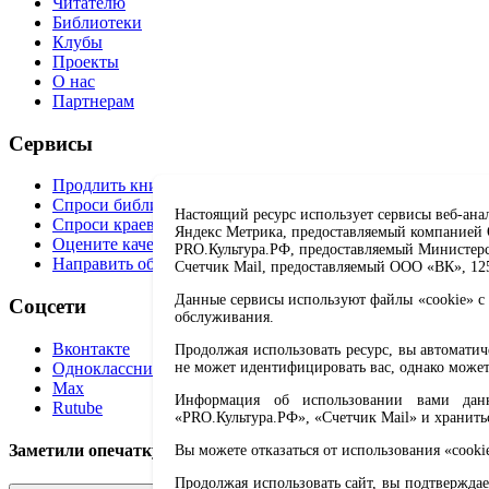
Читателю
Библиотеки
Клубы
Проекты
О нас
Партнерам
Сервисы
Продлить книгу
Спроси библиотекаря
Настоящий ресурс использует сервисы веб-ана
Спроси краеведа
Яндекс Метрика, предоставляемый компанией О
Оцените качество услуг
PRO.Культура.РФ, предоставляемый Министерств
Направить обращение директору
Счетчик Mail, предоставляемый ООО «ВК», 1251
Данные сервисы используют файлы «cookie» с 
Соцсети
обслуживания.
Вконтакте
Продолжая использовать ресурс, вы автомати
Одноклассники
не может идентифицировать вас, однако может
Max
Информация об использовании вами данно
Rutube
«PRO.Культура.РФ», «Счетчик Mail» и хранить
Заметили опечатку? Выделите текст с ошибкой и нажмите 
Вы можете отказаться от использования «cooki
Продолжая использовать сайт, вы подтверждае