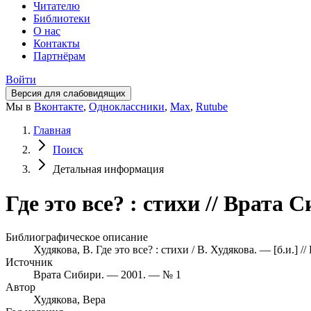
Читателю
Библиотеки
О нас
Контакты
Партнёрам
Войти
Версия для слабовидящих
Мы в
Вконтакте
,
Одноклассники
,
Max
,
Rutube
Главная
Поиск
Детальная информация
Где это все? : стихи // Врата
Библиографическое описание
Худякова, В. Где это все? : стихи / В. Худякова. — [б.и.]
Источник
Врата Сибири. — 2001. — № 1
Автор
Худякова, Вера