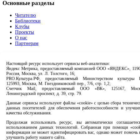
Основные разделы
Читателю
Библиотеки
Клубы
Проекты
О нас
Партнерам
Сервисы
Настоящий ресурс использует сервисы веб-аналитики:
Продлить книгу
Яндекс Метрика, предоставляемый компанией ООО «ЯНДЕКС», 1190
Спроси библиотекаря
Россия, Москва, ул. Л. Толстого, 16;
Спроси краеведа
PRO.Культура.РФ, предоставляемый Министерством культуры 
125993, Москва, М. Гнездниковский пер., 7/6, стр. 1,2;
Оцените качество услуг
Счетчик Mail, предоставляемый ООО «ВК», 125167, Моск
Направить обращение директору
Ленинградский проспект, д. 39, стр. 79.
Соцсети
Данные сервисы используют файлы «cookie» с целью сбора техничес
данных посетителей для обеспечения работоспособности и улучше
качества обслуживания.
Вконтакте
Одноклассники
Продолжая использовать ресурс, вы автоматически соглашаетес
Max
использованием данных технологий. Собранная при помощи «cook
Rutube
информация не может идентифицировать вас, однако может помочь 
улучшить работу нашего сайта.