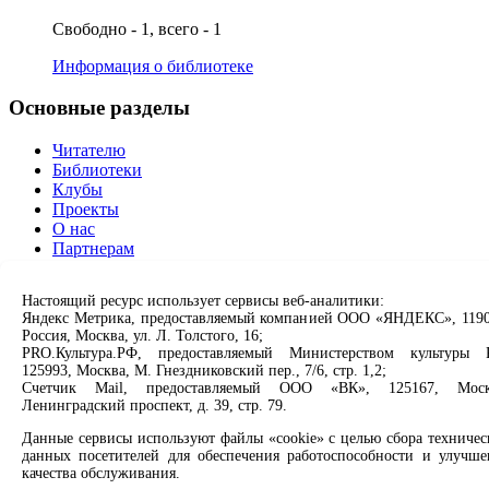
Свободно - 1, всего - 1
Информация о библиотеке
Основные разделы
Читателю
Библиотеки
Клубы
Проекты
О нас
Партнерам
Сервисы
Настоящий ресурс использует сервисы веб-аналитики:
Яндекс Метрика, предоставляемый компанией ООО «ЯНДЕКС», 1190
Продлить книгу
Россия, Москва, ул. Л. Толстого, 16;
Спроси библиотекаря
PRO.Культура.РФ, предоставляемый Министерством культуры 
125993, Москва, М. Гнездниковский пер., 7/6, стр. 1,2;
Спроси краеведа
Счетчик Mail, предоставляемый ООО «ВК», 125167, Моск
Оцените качество услуг
Ленинградский проспект, д. 39, стр. 79.
Направить обращение директору
Данные сервисы используют файлы «cookie» с целью сбора техничес
Соцсети
данных посетителей для обеспечения работоспособности и улучше
качества обслуживания.