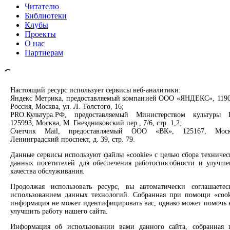
Читателю
Библиотеки
Клубы
Проекты
О нас
Партнерам
Сервисы
Настоящий ресурс использует сервисы веб-аналитики:
Продлить книгу
Яндекс Метрика, предоставляемый компанией ООО «ЯНДЕКС», 1190
Спроси библиотекаря
Россия, Москва, ул. Л. Толстого, 16;
Спроси краеведа
PRO.Культура.РФ, предоставляемый Министерством культуры 
Оцените качество услуг
125993, Москва, М. Гнездниковский пер., 7/6, стр. 1,2;
Направить обращение директору
Счетчик Mail, предоставляемый ООО «ВК», 125167, Моск
Ленинградский проспект, д. 39, стр. 79.
Соцсети
Данные сервисы используют файлы «cookie» с целью сбора техничес
данных посетителей для обеспечения работоспособности и улучше
Вконтакте
качества обслуживания.
Одноклассники
Продолжая использовать ресурс, вы автоматически соглашаетес
Max
использованием данных технологий. Собранная при помощи «cook
Rutube
информация не может идентифицировать вас, однако может помочь 
улучшить работу нашего сайта.
Заметили опечатку? Выделите текст с ошибкой и нажмите
клавиши Ctrl+Enter или ссылку ниже
Информация об использовании вами данного сайта, собранная 