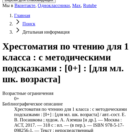
Мы в
Вконтакте
,
Одноклассники
,
Max
,
Rutube
Главная
Поиск
Детальная информация
Хрестоматия по чтению для 1
класса : с методическими
подсказками : [0+] : [для мл.
шк. возраста]
Возрастные ограничения
0+
Библиографическое описание
Хрестоматия по чтению для 1 класса : с методическими
подсказками : [0+] : [для мл. шк. возраста] / авт.-сост. Е.
В. Посашкова ; худож. А. Аземша [и др.]. — Москва :
АСТ, 2017. — 318 с : ил. — (в пер.). — ISBN 978-5-17-
098256-1. — Текст : непосредственный