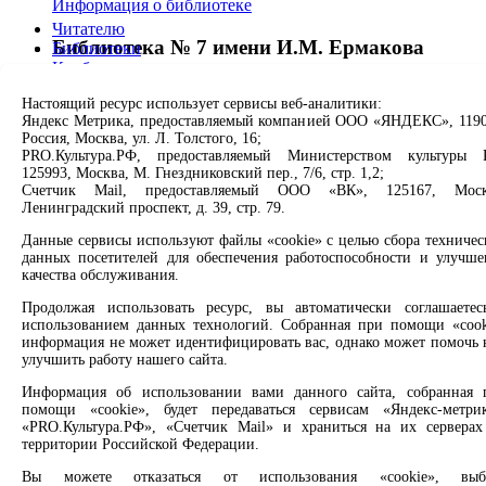
Информация о библиотеке
Читателю
Библиотека № 7 имени И.М. Ермакова
Библиотеки
Клубы
Проекты
Свободно - 1, всего - 1
Настоящий ресурс использует сервисы веб-аналитики:
О нас
Яндекс Метрика, предоставляемый компанией ООО «ЯНДЕКС», 1190
Информация о библиотеке
Партнерам
Россия, Москва, ул. Л. Толстого, 16;
PRO.Культура.РФ, предоставляемый Министерством культуры 
Библиотека № 8 имени А.П. Чехова
Сервисы
125993, Москва, М. Гнездниковский пер., 7/6, стр. 1,2;
Счетчик Mail, предоставляемый ООО «ВК», 125167, Моск
Ленинградский проспект, д. 39, стр. 79.
Свободно - 1, всего - 1
Продлить книгу
Спроси библиотекаря
Данные сервисы используют файлы «cookie» с целью сбора техничес
Информация о библиотеке
Спроси краеведа
данных посетителей для обеспечения работоспособности и улучше
Оцените качество услуг
качества обслуживания.
Индустриальный парк «Литера»
Направить обращение директору
Продолжая использовать ресурс, вы автоматически соглашаетес
использованием данных технологий. Собранная при помощи «cook
Соцсети
Свободно - 1, всего - 1
информация не может идентифицировать вас, однако может помочь 
улучшить работу нашего сайта.
Информация о библиотеке
Вконтакте
Одноклассники
Информация об использовании вами данного сайта, собранная 
Библиотека № 19
помощи «cookie», будет передаваться сервисам «Яндекс-метрик
Max
«PRO.Культура.РФ», «Счетчик Mail» и храниться на их серверах
Rutube
территории Российской Федерации.
Свободно - 1, всего - 1
Заметили опечатку? Выделите текст с ошибкой и нажмите
Вы можете отказаться от использования «cookie», выб