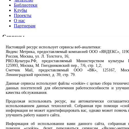
Библиотеки
Клубы
Проекты
О нас
Партнерам
Сервисы
Настоящий ресурс использует сервисы веб-аналитики:
Продлить книгу
Яндекс Метрика, предоставляемый компанией ООО «ЯНДЕКС», 1190
Спроси библиотекаря
Россия, Москва, ул. Л. Толстого, 16;
Спроси краеведа
PRO.Культура.РФ, предоставляемый Министерством культуры 
Оцените качество услуг
125993, Москва, М. Гнездниковский пер., 7/6, стр. 1,2;
Направить обращение директору
Счетчик Mail, предоставляемый ООО «ВК», 125167, Моск
Ленинградский проспект, д. 39, стр. 79.
Соцсети
Данные сервисы используют файлы «cookie» с целью сбора техничес
данных посетителей для обеспечения работоспособности и улучше
Вконтакте
качества обслуживания.
Одноклассники
Max
Продолжая использовать ресурс, вы автоматически соглашаетес
использованием данных технологий. Собранная при помощи «cook
Rutube
информация не может идентифицировать вас, однако может помочь 
улучшить работу нашего сайта.
Заметили опечатку? Выделите текст с ошибкой и нажмите
клавиши Ctrl+Enter или ссылку ниже
Информация об использовании вами данного сайта, собранная 
помощи «cookie», будет передаваться сервисам «Яндекс-метрик