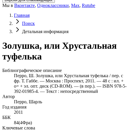
Мы в
Вконтакте
,
Одноклассники
,
Max
,
Rutube
Главная
Поиск
Детальная информация
Золушка, или Хрустальная
туфелька
Библиографическое описание
Перро, Ш. Золушка, или Хрустальная туфелька / пер. с
фр. Т. Габбе. — Москва : Проспект, 2011. — 48 с : ил. +
o= + эл. опт. диск (CD-ROM). — (в пер.). — ISBN 978-5-
392-01985-4. — Текст : непосредственный
Автор
Перро, Шарль
Год издания
2011
ББК
84(4Фра)
Ключевые слова