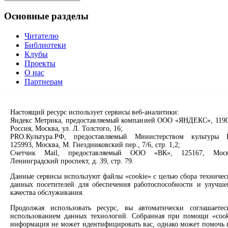
Основные разделы
Читателю
Библиотеки
Клубы
Проекты
О нас
Партнерам
Сервисы
Настоящий ресурс использует сервисы веб-аналитики:
Продлить книгу
Яндекс Метрика, предоставляемый компанией ООО «ЯНДЕКС», 1190
Россия, Москва, ул. Л. Толстого, 16;
Спроси библиотекаря
PRO.Культура.РФ, предоставляемый Министерством культуры 
Спроси краеведа
125993, Москва, М. Гнездниковский пер., 7/6, стр. 1,2;
Оцените качество услуг
Счетчик Mail, предоставляемый ООО «ВК», 125167, Моск
Направить обращение директору
Ленинградский проспект, д. 39, стр. 79.
Соцсети
Данные сервисы используют файлы «cookie» с целью сбора техничес
данных посетителей для обеспечения работоспособности и улучше
качества обслуживания.
Вконтакте
Одноклассники
Продолжая использовать ресурс, вы автоматически соглашаетес
Max
использованием данных технологий. Собранная при помощи «cook
Rutube
информация не может идентифицировать вас, однако может помочь 