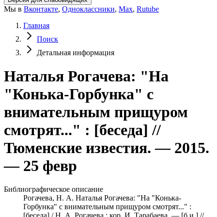
Мы в
Вконтакте
,
Одноклассники
,
Max
,
Rutube
Главная
Поиск
Детальная информация
Наталья Рогачева: "На
"Конька-Горбунка" с
внимательным прищуром
смотрят..." : [беседа] //
Тюменские известия. — 2015.
— 25 февр
Библиографическое описание
Рогачева, Н. А. Наталья Рогачева: "На "Конька-
Горбунка" с внимательным прищуром смотрят..." :
[беседа] / Н. А. Рогачева ; кор. И. Тарабаева. — [б.и.] //