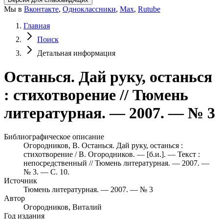
Мы в
Вконтакте
,
Одноклассники
,
Max
,
Rutube
Главная
Поиск
Детальная информация
Останься. Дай руку, останься
: стихотворение // Тюмень
литературная. — 2007. — № 3
Библиографическое описание
Огородников, В. Останься. Дай руку, останься :
стихотворение / В. Огородников. — [б.и.]. — Текст :
непосредственный // Тюмень литературная. — 2007. —
№ 3. — С. 10.
Источник
Тюмень литературная. — 2007. — № 3
Автор
Огородников, Виталий
Год издания