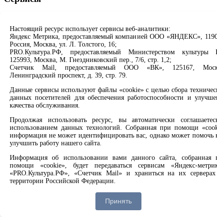
Продлить книгу
Спроси библиотекаря
Настоящий ресурс использует сервисы веб-аналитики:
Спроси краеведа
Яндекс Метрика, предоставляемый компанией ООО «ЯНДЕКС», 1190
Оцените качество услуг
Россия, Москва, ул. Л. Толстого, 16;
Направить обращение директору
PRO.Культура.РФ, предоставляемый Министерством культуры 
125993, Москва, М. Гнездниковский пер., 7/6, стр. 1,2;
Счетчик Mail, предоставляемый ООО «ВК», 125167, Моск
Соцсети
Ленинградский проспект, д. 39, стр. 79.
Вконтакте
Данные сервисы используют файлы «cookie» с целью сбора техничес
данных посетителей для обеспечения работоспособности и улучше
Одноклассники
качества обслуживания.
Max
Rutube
Продолжая использовать ресурс, вы автоматически соглашаетес
использованием данных технологий. Собранная при помощи «cook
Заметили опечатку? Выделите текст с ошибкой и нажмите
информация не может идентифицировать вас, однако может помочь 
улучшить работу нашего сайта.
клавиши Ctrl+Enter или ссылку ниже
Информация об использовании вами данного сайта, собранная 
Сообщить об ошибке
помощи «cookie», будет передаваться сервисам «Яндекс-метрик
«PRO.Культура.РФ», «Счетчик Mail» и храниться на их серверах
2008 –
2026
© Централизованная городская библиотечная
территории Российской Федерации.
система, 6+
Вы можете отказаться от использования «cookie», выб
Принять
соответствующие настройки в браузере.