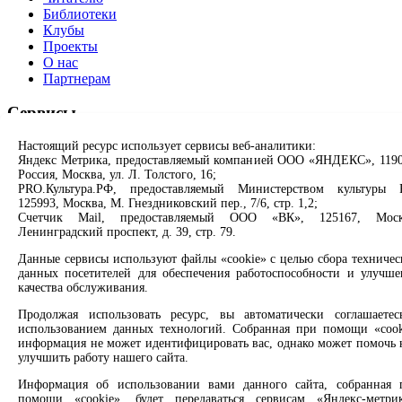
Библиотеки
Клубы
Проекты
О нас
Партнерам
Сервисы
Настоящий ресурс использует сервисы веб-аналитики:
Продлить книгу
Яндекс Метрика, предоставляемый компанией ООО «ЯНДЕКС», 1190
Спроси библиотекаря
Россия, Москва, ул. Л. Толстого, 16;
Спроси краеведа
PRO.Культура.РФ, предоставляемый Министерством культуры 
Оцените качество услуг
125993, Москва, М. Гнездниковский пер., 7/6, стр. 1,2;
Направить обращение директору
Счетчик Mail, предоставляемый ООО «ВК», 125167, Моск
Ленинградский проспект, д. 39, стр. 79.
Соцсети
Данные сервисы используют файлы «cookie» с целью сбора техничес
данных посетителей для обеспечения работоспособности и улучше
Вконтакте
качества обслуживания.
Одноклассники
Max
Продолжая использовать ресурс, вы автоматически соглашаетес
использованием данных технологий. Собранная при помощи «cook
Rutube
информация не может идентифицировать вас, однако может помочь 
улучшить работу нашего сайта.
Заметили опечатку? Выделите текст с ошибкой и нажмите
клавиши Ctrl+Enter или ссылку ниже
Информация об использовании вами данного сайта, собранная 
помощи «cookie», будет передаваться сервисам «Яндекс-метрик