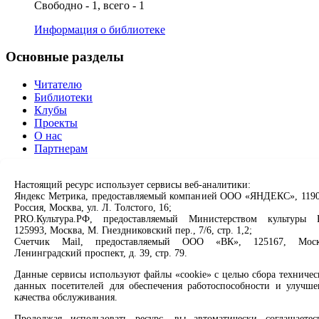
Свободно - 1, всего - 1
Информация о библиотеке
Основные разделы
Читателю
Библиотеки
Клубы
Проекты
О нас
Партнерам
Сервисы
Настоящий ресурс использует сервисы веб-аналитики:
Яндекс Метрика, предоставляемый компанией ООО «ЯНДЕКС», 1190
Продлить книгу
Россия, Москва, ул. Л. Толстого, 16;
Спроси библиотекаря
PRO.Культура.РФ, предоставляемый Министерством культуры 
Спроси краеведа
125993, Москва, М. Гнездниковский пер., 7/6, стр. 1,2;
Оцените качество услуг
Счетчик Mail, предоставляемый ООО «ВК», 125167, Моск
Ленинградский проспект, д. 39, стр. 79.
Направить обращение директору
Данные сервисы используют файлы «cookie» с целью сбора техничес
Соцсети
данных посетителей для обеспечения работоспособности и улучше
качества обслуживания.
Вконтакте
Продолжая использовать ресурс, вы автоматически соглашаетес