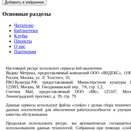
Добавить в избранное
Основные разделы
Читателю
Библиотеки
Клубы
Проекты
О нас
Партнерам
Сервисы
Настоящий ресурс использует сервисы веб-аналитики:
Яндекс Метрика, предоставляемый компанией ООО «ЯНДЕКС», 1190
Продлить книгу
Россия, Москва, ул. Л. Толстого, 16;
Спроси библиотекаря
PRO.Культура.РФ, предоставляемый Министерством культуры 
Спроси краеведа
125993, Москва, М. Гнездниковский пер., 7/6, стр. 1,2;
Оцените качество услуг
Счетчик Mail, предоставляемый ООО «ВК», 125167, Моск
Направить обращение директору
Ленинградский проспект, д. 39, стр. 79.
Данные сервисы используют файлы «cookie» с целью сбора техничес
Соцсети
данных посетителей для обеспечения работоспособности и улучше
качества обслуживания.
Вконтакте
Одноклассники
Продолжая использовать ресурс, вы автоматически соглашаетес
использованием данных технологий. Собранная при помощи «cook
Max