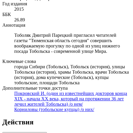
Год издания
2015
ББК
26.89
Аннотация
Тоболяк Дмитрий Парецкий пригласил читателей
газеты "Тюменская область сегодня" совершить
воображаемую прогулку по одной из улиц нижнего
посада Тобольска - современной улице Мира.
Ключевые слова
города Сибири (Тобольск), Тобольск (история), улицы
Тобольска (история), храмы Тобольска, врачи Тобольска
(история), дома купеческие (Тобольск), купцы
тобольские, площади Тобольска
Дополнительные точки доступа
Покровский И. (один из известнейших докторов конца
XIX - начала XX века, который на протяжении 36 лет
лечил жителей Тобольска) /о нем/
Корниловы (тобольские купцы) /о них/
Действия