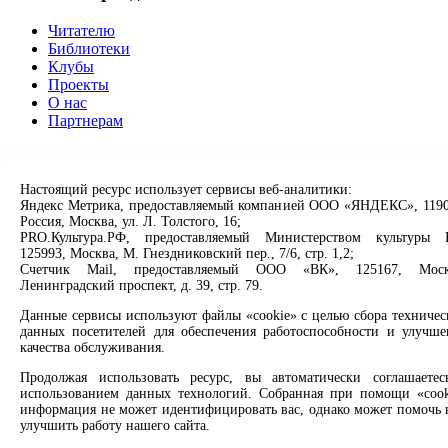
Читателю
Библиотеки
Клубы
Проекты
О нас
Партнерам
Сервисы
Настоящий ресурс использует сервисы веб-аналитики:
Продлить книгу
Яндекс Метрика, предоставляемый компанией ООО «ЯНДЕКС», 1190
Спроси библиотекаря
Россия, Москва, ул. Л. Толстого, 16;
Спроси краеведа
PRO.Культура.РФ, предоставляемый Министерством культуры 
Оцените качество услуг
125993, Москва, М. Гнездниковский пер., 7/6, стр. 1,2;
Направить обращение директору
Счетчик Mail, предоставляемый ООО «ВК», 125167, Моск
Ленинградский проспект, д. 39, стр. 79.
Соцсети
Данные сервисы используют файлы «cookie» с целью сбора техничес
данных посетителей для обеспечения работоспособности и улучше
Вконтакте
качества обслуживания.
Одноклассники
Продолжая использовать ресурс, вы автоматически соглашаетес
Max
использованием данных технологий. Собранная при помощи «cook
Rutube
информация не может идентифицировать вас, однако может помочь 
улучшить работу нашего сайта.
Заметили опечатку? Выделите текст с ошибкой и нажмите