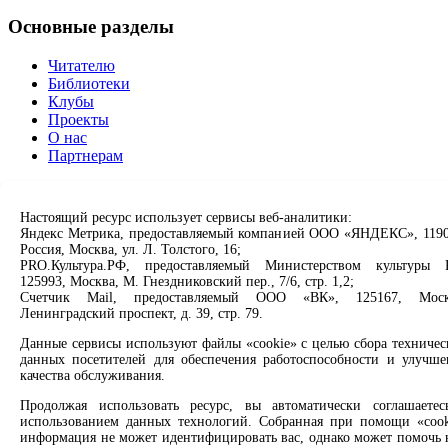
Основные разделы
Читателю
Библиотеки
Клубы
Проекты
О нас
Партнерам
Сервисы
Настоящий ресурс использует сервисы веб-аналитики:
Продлить книгу
Яндекс Метрика, предоставляемый компанией ООО «ЯНДЕКС», 1190
Россия, Москва, ул. Л. Толстого, 16;
Спроси библиотекаря
PRO.Культура.РФ, предоставляемый Министерством культуры 
Спроси краеведа
125993, Москва, М. Гнездниковский пер., 7/6, стр. 1,2;
Оцените качество услуг
Счетчик Mail, предоставляемый ООО «ВК», 125167, Моск
Направить обращение директору
Ленинградский проспект, д. 39, стр. 79.
Соцсети
Данные сервисы используют файлы «cookie» с целью сбора техничес
данных посетителей для обеспечения работоспособности и улучше
качества обслуживания.
Вконтакте
Одноклассники
Продолжая использовать ресурс, вы автоматически соглашаетес
Max
использованием данных технологий. Собранная при помощи «cook
Rutube
информация не может идентифицировать вас, однако может помочь 