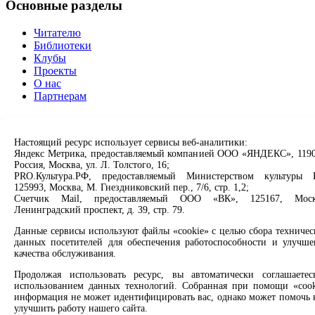
Основные разделы
Читателю
Библиотеки
Клубы
Проекты
О нас
Партнерам
Сервисы
Настоящий ресурс использует сервисы веб-аналитики:
Продлить книгу
Яндекс Метрика, предоставляемый компанией ООО «ЯНДЕКС», 1190
Спроси библиотекаря
Россия, Москва, ул. Л. Толстого, 16;
Спроси краеведа
PRO.Культура.РФ, предоставляемый Министерством культуры 
125993, Москва, М. Гнездниковский пер., 7/6, стр. 1,2;
Оцените качество услуг
Счетчик Mail, предоставляемый ООО «ВК», 125167, Моск
Направить обращение директору
Ленинградский проспект, д. 39, стр. 79.
Соцсети
Данные сервисы используют файлы «cookie» с целью сбора техничес
данных посетителей для обеспечения работоспособности и улучше
качества обслуживания.
Вконтакте
Одноклассники
Продолжая использовать ресурс, вы автоматически соглашаетес
Max
использованием данных технологий. Собранная при помощи «cook
Rutube
информация не может идентифицировать вас, однако может помочь 
улучшить работу нашего сайта.