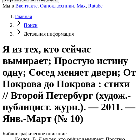
Мы в
Вконтакте
,
Одноклассники
,
Max
,
Rutube
Главная
Поиск
Детальная информация
Я из тех, кто сейчас
вымирает; Простую истину
одну; Сосед меняет двери; От
Покрова до Покрова : стихи
// Второй Петербург (худож.-
публицист. журн.). — 2011. —
Янв.-Март (№ 10)
Библиографическое описание
Козлов, В. Я из тех, кто сейчас вымирает; Простую