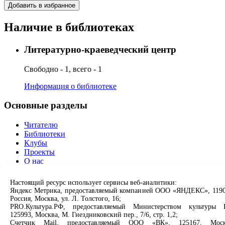
Добавить в избранное
Наличие в библиотеках
Литературно-краеведческий центр
Свободно - 1, всего - 1
Информация о библиотеке
Основные разделы
Читателю
Библиотеки
Клубы
Проекты
О нас
Партнерам
Настоящий ресурс использует сервисы веб-аналитики:
Сервисы
Яндекс Метрика, предоставляемый компанией ООО «ЯНДЕКС», 1190
Россия, Москва, ул. Л. Толстого, 16;
PRO.Культура.РФ, предоставляемый Министерством культуры 
Продлить книгу
125993, Москва, М. Гнездниковский пер., 7/6, стр. 1,2;
Спроси библиотекаря
Счетчик Mail, предоставляемый ООО «ВК», 125167, Моск