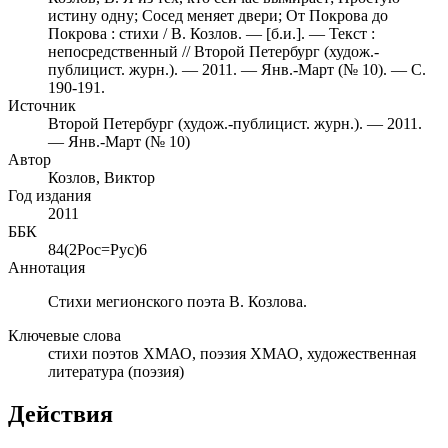
истину одну; Сосед меняет двери; От Покрова до
Покрова : стихи / В. Козлов. — [б.и.]. — Текст :
непосредственный // Второй Петербург (худож.-
публицист. журн.). — 2011. — Янв.-Март (№ 10). — С.
190-191.
Источник
Второй Петербург (худож.-публицист. журн.). — 2011.
— Янв.-Март (№ 10)
Автор
Козлов, Виктор
Год издания
2011
ББК
84(2Рос=Рус)6
Аннотация
Стихи мегионского поэта В. Козлова.
Ключевые слова
стихи поэтов ХМАО, поэзия ХМАО, художественная
литература (поэзия)
Действия