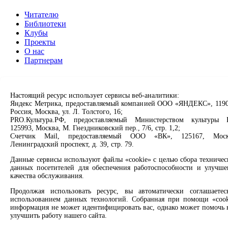
Читателю
Библиотеки
Клубы
Проекты
О нас
Партнерам
Сервисы
Настоящий ресурс использует сервисы веб-аналитики:
Продлить книгу
Яндекс Метрика, предоставляемый компанией ООО «ЯНДЕКС», 1190
Спроси библиотекаря
Россия, Москва, ул. Л. Толстого, 16;
Спроси краеведа
PRO.Культура.РФ, предоставляемый Министерством культуры 
Оцените качество услуг
125993, Москва, М. Гнездниковский пер., 7/6, стр. 1,2;
Направить обращение директору
Счетчик Mail, предоставляемый ООО «ВК», 125167, Моск
Ленинградский проспект, д. 39, стр. 79.
Соцсети
Данные сервисы используют файлы «cookie» с целью сбора техничес
данных посетителей для обеспечения работоспособности и улучше
Вконтакте
качества обслуживания.
Одноклассники
Продолжая использовать ресурс, вы автоматически соглашаетес
Max
использованием данных технологий. Собранная при помощи «cook
Rutube
информация не может идентифицировать вас, однако может помочь 
улучшить работу нашего сайта.
Заметили опечатку? Выделите текст с ошибкой и нажмите