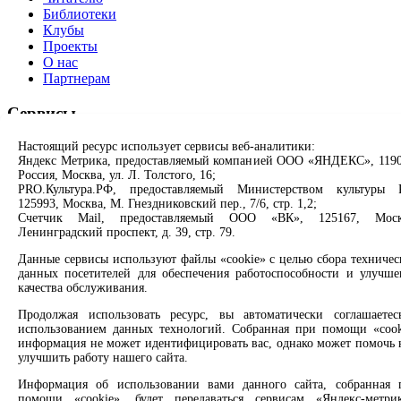
Библиотеки
Клубы
Проекты
О нас
Партнерам
Сервисы
Настоящий ресурс использует сервисы веб-аналитики:
Продлить книгу
Яндекс Метрика, предоставляемый компанией ООО «ЯНДЕКС», 1190
Спроси библиотекаря
Россия, Москва, ул. Л. Толстого, 16;
Спроси краеведа
PRO.Культура.РФ, предоставляемый Министерством культуры 
Оцените качество услуг
125993, Москва, М. Гнездниковский пер., 7/6, стр. 1,2;
Направить обращение директору
Счетчик Mail, предоставляемый ООО «ВК», 125167, Моск
Ленинградский проспект, д. 39, стр. 79.
Соцсети
Данные сервисы используют файлы «cookie» с целью сбора техничес
данных посетителей для обеспечения работоспособности и улучше
Вконтакте
качества обслуживания.
Одноклассники
Max
Продолжая использовать ресурс, вы автоматически соглашаетес
использованием данных технологий. Собранная при помощи «cook
Rutube
информация не может идентифицировать вас, однако может помочь 
улучшить работу нашего сайта.
Заметили опечатку? Выделите текст с ошибкой и нажмите
клавиши Ctrl+Enter или ссылку ниже
Информация об использовании вами данного сайта, собранная 
помощи «cookie», будет передаваться сервисам «Яндекс-метрик