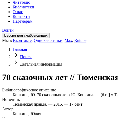
Читателю
Библиотеки
О нас
Контакты
Партнёрам
Войти
Версия для слабовидящих
Мы в
Вконтакте
,
Одноклассники
,
Max
,
Rutube
Главная
Поиск
Детальная информация
70 сказочных лет // Тюменская
Библиографическое описание
Конкина, Ю. 70 сказочных лет / Ю. Конкина. — [б.и.] // 
Источник
Тюменская правда. — 2015. — 17 сент
Автор
Конкина, Юлия