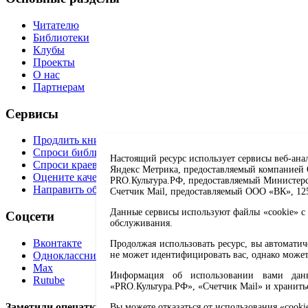
Читателю
Библиотеки
Клубы
Проекты
О нас
Партнерам
Сервисы
Продлить книгу
Спроси библиотекаря
Настоящий ресурс использует сервисы веб-ана
Спроси краеведа
Яндекс Метрика, предоставляемый компанией О
Оцените качество услуг
PRO.Культура.РФ, предоставляемый Министерств
Направить обращение директору
Счетчик Mail, предоставляемый ООО «ВК», 1251
Данные сервисы используют файлы «cookie» с 
Соцсети
обслуживания.
Вконтакте
Продолжая использовать ресурс, вы автомати
Одноклассники
не может идентифицировать вас, однако может
Max
Информация об использовании вами данно
Rutube
«PRO.Культура.РФ», «Счетчик Mail» и хранить
Заметили опечатку? Выделите текст с ошибкой и нажмите 
Вы можете отказаться от использования «cooki