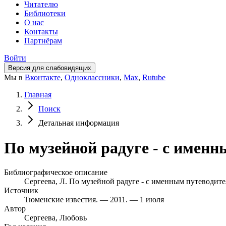
Читателю
Библиотеки
О нас
Контакты
Партнёрам
Войти
Версия для слабовидящих
Мы в
Вконтакте
,
Одноклассники
,
Max
,
Rutube
Главная
Поиск
Детальная информация
По музейной радуге - с именн
Библиографическое описание
Сергеева, Л. По музейной радуге - с именным путеводител
Источник
Тюменские известия. — 2011. — 1 июля
Автор
Сергеева, Любовь