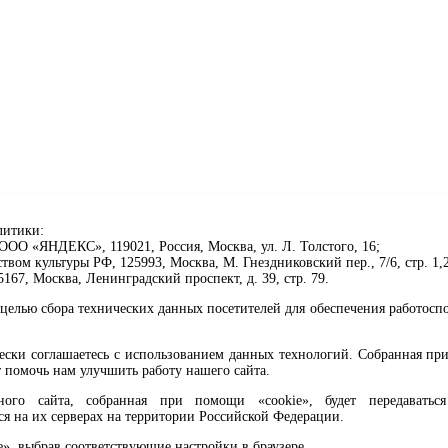
литики:
ОО «ЯНДЕКС», 119021, Россия, Москва, ул. Л. Толстого, 16;
ом культуры РФ, 125993, Москва, М. Гнездниковский пер., 7/6, стр. 1,2
67, Москва, Ленинградский проспект, д. 39, стр. 79.
целью сбора технических данных посетителей для обеспечения работосп
чески соглашаетесь с использованием данных технологий. Собранная п
 помочь нам улучшить работу нашего сайта.
го сайта, собранная при помощи «cookie», будет передаваться 
ся на их серверах на территории Российской Федерации.
клавиши Ctrl+Enter или ссылку ниже
e», выбрав соответствующие настройки в браузере.