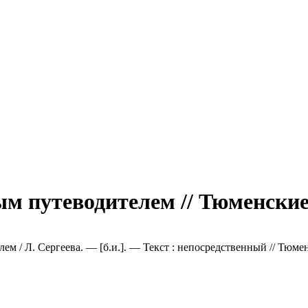
ым путеводителем // Тюменские
ем / Л. Сергеева. — [б.и.]. — Текст : непосредственный // Тюме