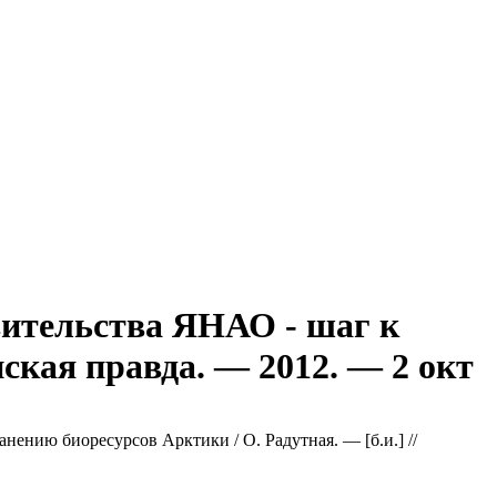
вительства ЯНАО - шаг к
ская правда. — 2012. — 2 окт
ению биоресурсов Арктики / О. Радутная. — [б.и.] //