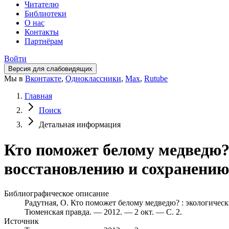
Читателю
Библиотеки
О нас
Контакты
Партнёрам
Войти
Версия для слабовидящих
Мы в
Вконтакте
,
Одноклассники
,
Max
,
Rutube
Главная
Поиск
Детальная информация
Кто поможет белому медведю?
восстановлению и сохранению 
Библиографическое описание
Радутная, О. Кто поможет белому медведю? : экологическ
Тюменская правда. — 2012. — 2 окт. — С. 2.
Источник