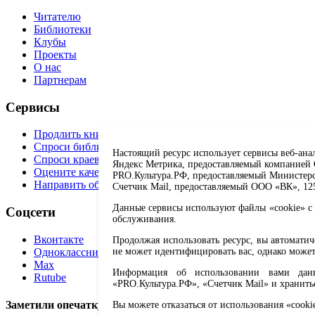
Читателю
Библиотеки
Клубы
Проекты
О нас
Партнерам
Сервисы
Продлить книгу
Спроси библиотекаря
Настоящий ресурс использует сервисы веб-ана
Спроси краеведа
Яндекс Метрика, предоставляемый компанией О
Оцените качество услуг
PRO.Культура.РФ, предоставляемый Министерств
Направить обращение директору
Счетчик Mail, предоставляемый ООО «ВК», 1251
Данные сервисы используют файлы «cookie» с 
Соцсети
обслуживания.
Вконтакте
Продолжая использовать ресурс, вы автомати
Одноклассники
не может идентифицировать вас, однако может
Max
Информация об использовании вами данно
Rutube
«PRO.Культура.РФ», «Счетчик Mail» и хранить
Заметили опечатку? Выделите текст с ошибкой и нажмите 
Вы можете отказаться от использования «cooki