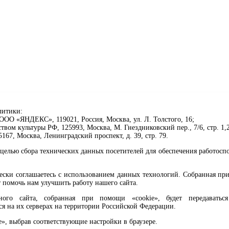
литики:
ОО «ЯНДЕКС», 119021, Россия, Москва, ул. Л. Толстого, 16;
ом культуры РФ, 125993, Москва, М. Гнездниковский пер., 7/6, стр. 1,2
67, Москва, Ленинградский проспект, д. 39, стр. 79.
целью сбора технических данных посетителей для обеспечения работосп
чески соглашаетесь с использованием данных технологий. Собранная п
 помочь нам улучшить работу нашего сайта.
го сайта, собранная при помощи «cookie», будет передаваться 
ся на их серверах на территории Российской Федерации.
клавиши Ctrl+Enter или ссылку ниже
e», выбрав соответствующие настройки в браузере.