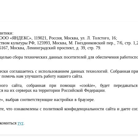
литики:
ОО «ЯНДЕКС», 119021, Россия, Москва, ул. Л. Толстого, 16;
ом культуры РФ, 125993, Москва, М. Гнездниковский пер., 7/6, стр. 1,2
67, Москва, Ленинградский проспект, д. 39, стр. 79.
целью сбора технических данных посетителей для обеспечения работосп
чески соглашаетесь с использованием данных технологий. Собранная п
 помочь нам улучшить работу нашего сайта.
го сайта, собранная при помощи «cookie», будет передаваться 
ся на их серверах на территории Российской Федерации.
клавиши Ctrl+Enter или ссылку ниже
e», выбрав соответствующие настройки в браузере.
те, что ознакомлены с политикой конфиденциальности сайта и даете со
ма, 6+
акомиться
тут
.