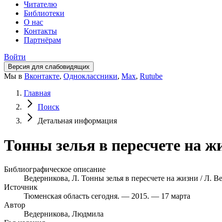
Читателю
Библиотеки
О нас
Контакты
Партнёрам
Войти
Версия для слабовидящих
Мы в
Вконтакте
,
Одноклассники
,
Max
,
Rutube
Главная
Поиск
Детальная информация
Тонны зелья в пересчете на ж
Библиографическое описание
Ведерникова, Л. Тонны зелья в пересчете на жизни / Л. Ве
Источник
Тюменская область сегодня. — 2015. — 17 марта
Автор
Ведерникова, Людмила