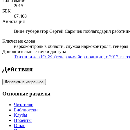
Год издания
2015
ББК
67.408
Аннотация
Вице-губернатор Сергей Сарычев поблагодарил работнико
Ключевые слова
наркоконтроль в области, служба наркоконтроля, генера
Дополнительные точки доступа
Тхазаплижев Ю. Ж. (генерал-майор полиции, с 2012 г. в
Действия
Добавить в избранное
Основные разделы
Читателю
Библиотеки
Клубы
Проекты
О нас