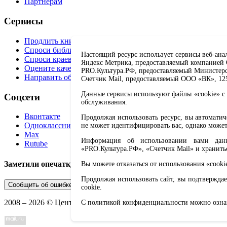
Партнерам
Сервисы
Продлить книгу
Спроси библиотекаря
Настоящий ресурс использует сервисы веб-ана
Спроси краеведа
Яндекс Метрика, предоставляемый компанией О
Оцените качество услуг
PRO.Культура.РФ, предоставляемый Министерств
Направить обращение директору
Счетчик Mail, предоставляемый ООО «ВК», 1251
Данные сервисы используют файлы «cookie» с 
Соцсети
обслуживания.
Вконтакте
Продолжая использовать ресурс, вы автомати
Одноклассники
не может идентифицировать вас, однако может
Max
Информация об использовании вами данно
Rutube
«PRO.Культура.РФ», «Счетчик Mail» и хранить
Заметили опечатку? Выделите текст с ошибкой и нажмите 
Вы можете отказаться от использования «cooki
Продолжая использовать сайт, вы подтверждае
Сообщить об ошибке
cookie.
2008 –
2026
© Централизованная городская библиотечная систе
С политикой конфиденциальности можно озн