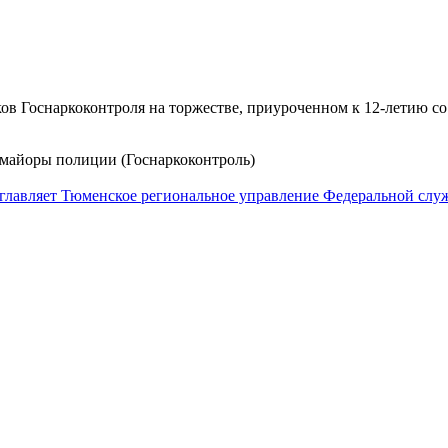
в Госнаркоконтроля на торжестве, приуроченном к 12-летию со
л-майоры полиции (Госнаркоконтроль)
озглавляет Тюменское региональное управление Федеральной служ