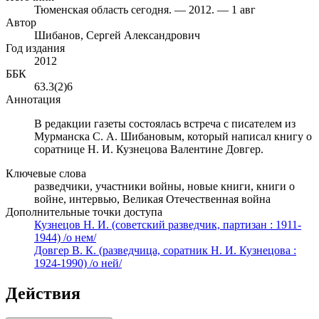
Тюменская область сегодня. — 2012. — 1 авг
Автор
Шибанов, Сергей Александрович
Год издания
2012
ББК
63.3(2)6
Аннотация
В редакции газеты состоялась встреча с писателем из
Мурманска С. А. Шибановым, который написал книгу о
соратнице Н. И. Кузнецова Валентине Довгер.
Ключевые слова
разведчики, участники войны, новые книги, книги о
войне, интервью, Великая Отечественная война
Дополнительные точки доступа
Кузнецов Н. И. (советский разведчик, партизан : 1911-
1944) /о нем/
Довгер В. К. (разведчица, соратник Н. И. Кузнецова :
1924-1990) /о ней/
Действия