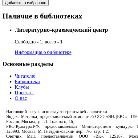
Добавить в избранное
Наличие в библиотеках
Литературно-краеведческий центр
Свободно - 1, всего - 1
Информация о библиотеке
Основные разделы
Читателю
Библиотеки
Клубы
Проекты
О нас
Партнерам
Настоящий ресурс использует сервисы веб-аналитики:
Сервисы
Яндекс Метрика, предоставляемый компанией ООО «ЯНДЕКС», 1190
Россия, Москва, ул. Л. Толстого, 16;
PRO.Культура.РФ, предоставляемый Министерством культуры 
Продлить книгу
125993, Москва, М. Гнездниковский пер., 7/6, стр. 1,2;
Спроси библиотекаря
Счетчик Mail, предоставляемый ООО «ВК», 125167, Моск