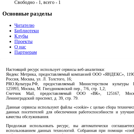
Свободно - 1, всего - 1
Основные разделы
Читателю
Библиотеки
Клубы
Проекты
О нас
Партнерам
Сервисы
Настоящий ресурс использует сервисы веб-аналитики:
Яндекс Метрика, предоставляемый компанией ООО «ЯНДЕКС», 1190
Продлить книгу
Россия, Москва, ул. Л. Толстого, 16;
Спроси библиотекаря
PRO.Культура.РФ, предоставляемый Министерством культуры 
Спроси краеведа
125993, Москва, М. Гнездниковский пер., 7/6, стр. 1,2;
Оцените качество услуг
Счетчик Mail, предоставляемый ООО «ВК», 125167, Моск
Направить обращение директору
Ленинградский проспект, д. 39, стр. 79.
Данные сервисы используют файлы «cookie» с целью сбора техничес
Соцсети
данных посетителей для обеспечения работоспособности и улучше
качества обслуживания.
Вконтакте
Одноклассники
Продолжая использовать ресурс, вы автоматически соглашаетес
Max
использованием данных технологий. Собранная при помощи «cook