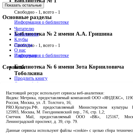
Библиотека № 1
Показать остальные
Свободно - 1, всего - 1
Основные разделы
Информация о библиотеке
Читателю
Библиотека № 2 имени А.А. Гришина
Библиотеки
Клубы
Проекты
Свободно - 1, всего - 1
О нас
Информация о библиотеке
Партнерам
Библиотека № 6 имени Зота Корниловича
Сервисы
Тоболкина
Продлить книгу
Спроси библиотекаря
Свободно - 1, всего - 1
Спроси краеведа
Настоящий ресурс использует сервисы веб-аналитики:
Оцените качество услуг
Информация о библиотеке
Яндекс Метрика, предоставляемый компанией ООО «ЯНДЕКС», 1190
Направить обращение директору
Россия, Москва, ул. Л. Толстого, 16;
Библиотека № 7 имени И.М. Ермакова
PRO.Культура.РФ, предоставляемый Министерством культуры 
Соцсети
125993, Москва, М. Гнездниковский пер., 7/6, стр. 1,2;
Счетчик Mail, предоставляемый ООО «ВК», 125167, Моск
Свободно - 1, всего - 1
Ленинградский проспект, д. 39, стр. 79.
Вконтакте
Информация о библиотеке
Одноклассники
Данные сервисы используют файлы «cookie» с целью сбора техничес