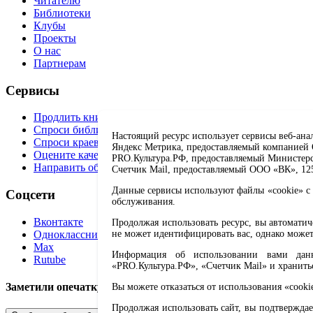
Читателю
Библиотеки
Клубы
Проекты
О нас
Партнерам
Сервисы
Продлить книгу
Спроси библиотекаря
Настоящий ресурс использует сервисы веб-ана
Спроси краеведа
Яндекс Метрика, предоставляемый компанией О
Оцените качество услуг
PRO.Культура.РФ, предоставляемый Министерств
Направить обращение директору
Счетчик Mail, предоставляемый ООО «ВК», 1251
Данные сервисы используют файлы «cookie» с 
Соцсети
обслуживания.
Вконтакте
Продолжая использовать ресурс, вы автомати
Одноклассники
не может идентифицировать вас, однако может
Max
Информация об использовании вами данно
Rutube
«PRO.Культура.РФ», «Счетчик Mail» и хранить
Заметили опечатку? Выделите текст с ошибкой и нажмите 
Вы можете отказаться от использования «cooki
Продолжая использовать сайт, вы подтверждае