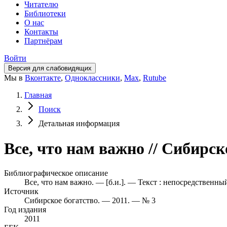
Читателю
Библиотеки
О нас
Контакты
Партнёрам
Войти
Версия для слабовидящих
Мы в
Вконтакте
,
Одноклассники
,
Max
,
Rutube
Главная
Поиск
Детальная информация
Все, что нам важно // Сибирск
Библиографическое описание
Все, что нам важно. — [б.и.]. — Текст : непосредственны
Источник
Сибирское богатство. — 2011. — № 3
Год издания
2011