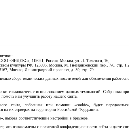
литики:
ОО «ЯНДЕКС», 119021, Россия, Москва, ул. Л. Толстого, 16;
ом культуры РФ, 125993, Москва, М. Гнездниковский пер., 7/6, стр. 1,2
67, Москва, Ленинградский проспект, д. 39, стр. 79.
целью сбора технических данных посетителей для обеспечения работосп
чески соглашаетесь с использованием данных технологий. Собранная п
 помочь нам улучшить работу нашего сайта.
го сайта, собранная при помощи «cookie», будет передаваться 
ся на их серверах на территории Российской Федерации.
клавиши Ctrl+Enter или ссылку ниже
e», выбрав соответствующие настройки в браузере.
те, что ознакомлены с политикой конфиденциальности сайта и даете со