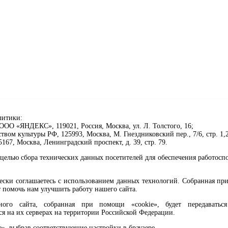
литики:
ОО «ЯНДЕКС», 119021, Россия, Москва, ул. Л. Толстого, 16;
ом культуры РФ, 125993, Москва, М. Гнездниковский пер., 7/6, стр. 1,2
67, Москва, Ленинградский проспект, д. 39, стр. 79.
целью сбора технических данных посетителей для обеспечения работосп
чески соглашаетесь с использованием данных технологий. Собранная п
 помочь нам улучшить работу нашего сайта.
го сайта, собранная при помощи «cookie», будет передаваться 
ся на их серверах на территории Российской Федерации.
клавиши Ctrl+Enter или ссылку ниже
e», выбрав соответствующие настройки в браузере.