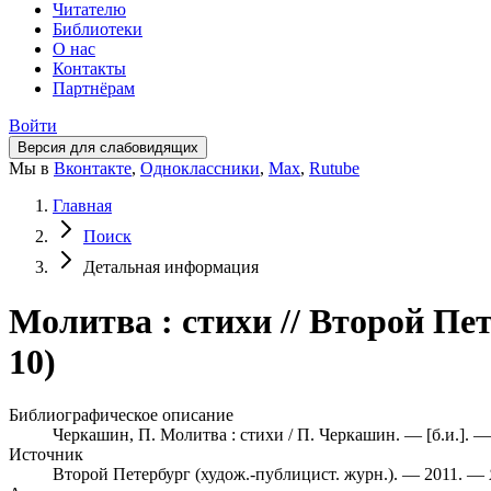
Читателю
Библиотеки
О нас
Контакты
Партнёрам
Войти
Версия для слабовидящих
Мы в
Вконтакте
,
Одноклассники
,
Max
,
Rutube
Главная
Поиск
Детальная информация
Молитва : стихи // Второй Пе
10)
Библиографическое описание
Черкашин, П. Молитва : стихи / П. Черкашин. — [б.и.]. —
Источник
Второй Петербург (худож.-публицист. журн.). — 2011. —