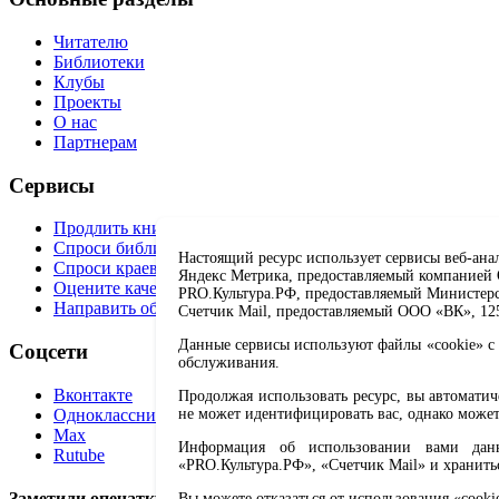
Читателю
Библиотеки
Клубы
Проекты
О нас
Партнерам
Сервисы
Продлить книгу
Спроси библиотекаря
Настоящий ресурс использует сервисы веб-ана
Спроси краеведа
Яндекс Метрика, предоставляемый компанией О
Оцените качество услуг
PRO.Культура.РФ, предоставляемый Министерств
Направить обращение директору
Счетчик Mail, предоставляемый ООО «ВК», 1251
Данные сервисы используют файлы «cookie» с 
Соцсети
обслуживания.
Вконтакте
Продолжая использовать ресурс, вы автомати
Одноклассники
не может идентифицировать вас, однако может
Max
Информация об использовании вами данно
Rutube
«PRO.Культура.РФ», «Счетчик Mail» и хранить
Заметили опечатку? Выделите текст с ошибкой и нажмите 
Вы можете отказаться от использования «cooki