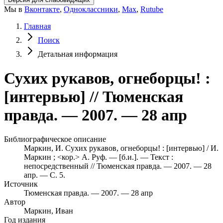
Мы в
Вконтакте
,
Одноклассники
,
Max
,
Rutube
Главная
Поиск
Детальная информация
Сухих рукавов, огнеборцы! :
[интервью] // Тюменская
правда. — 2007. — 28 апр
Библиографическое описание
Маркин, И. Сухих рукавов, огнеборцы! : [интервью] / И.
Маркин ; <кор.> А. Руф. — [б.и.]. — Текст :
непосредственный // Тюменская правда. — 2007. — 28
апр. — С. 5.
Источник
Тюменская правда. — 2007. — 28 апр
Автор
Маркин, Иван
Год издания