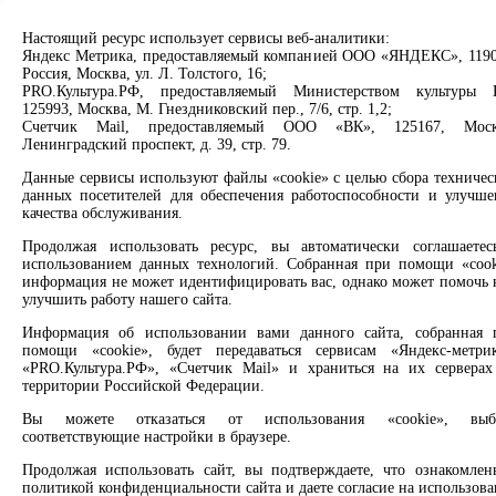
Проекты
Свободно - 1, всего - 1
О нас
Настоящий ресурс использует сервисы веб-аналитики:
Информация о библиотеке
Партнерам
Яндекс Метрика, предоставляемый компанией ООО «ЯНДЕКС», 1190
Россия, Москва, ул. Л. Толстого, 16;
Библиотека № 2 имени А.А. Гришина
Сервисы
PRO.Культура.РФ, предоставляемый Министерством культуры 
125993, Москва, М. Гнездниковский пер., 7/6, стр. 1,2;
Счетчик Mail, предоставляемый ООО «ВК», 125167, Моск
Свободно - 1, всего - 1
Продлить книгу
Ленинградский проспект, д. 39, стр. 79.
Спроси библиотекаря
Информация о библиотеке
Спроси краеведа
Данные сервисы используют файлы «cookie» с целью сбора техничес
Оцените качество услуг
данных посетителей для обеспечения работоспособности и улучше
Библиотека № 6 имени Зота Корниловича
Направить обращение директору
качества обслуживания.
Тоболкина
Продолжая использовать ресурс, вы автоматически соглашаетес
Соцсети
использованием данных технологий. Собранная при помощи «cook
Свободно - 1, всего - 1
информация не может идентифицировать вас, однако может помочь 
Вконтакте
улучшить работу нашего сайта.
Информация о библиотеке
Одноклассники
Информация об использовании вами данного сайта, собранная 
Max
помощи «cookie», будет передаваться сервисам «Яндекс-метрик
Rutube
ЦМИ
«PRO.Культура.РФ», «Счетчик Mail» и храниться на их серверах
территории Российской Федерации.
Заметили опечатку? Выделите текст с ошибкой и нажмите
Свободно - 1, всего - 1
клавиши Ctrl+Enter или ссылку ниже
Вы можете отказаться от использования «cookie», выб
соответствующие настройки в браузере.
Центральная детская библиотека имени
Сообщить об ошибке
В.П.Крапивина
Продолжая использовать сайт, вы подтверждаете, что ознакомлен
политикой конфиденциальности сайта и даете согласие на использов