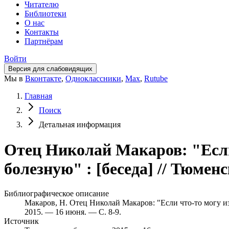
Читателю
Библиотеки
О нас
Контакты
Партнёрам
Войти
Версия для слабовидящих
Мы в
Вконтакте
,
Одноклассники
,
Max
,
Rutube
Главная
Поиск
Детальная информация
Отец Николай Макаров: "Если 
болезную" : [беседа] // Тюмен
Библиографическое описание
Макаров, Н. Отец Николай Макаров: "Если что-то могу изме
2015. — 16 июня. — С. 8-9.
Источник