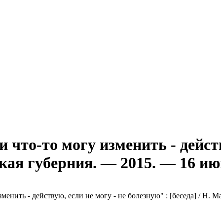
что-то могу изменить - действ
ская губерния. — 2015. — 16 и
нить - действую, если не могу - не болезную" : [беседа] / Н. Ма