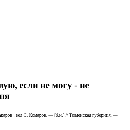
ую, если не могу - не
юня
каров ; вел С. Комаров. — [б.и.] // Тюменская губерния. —