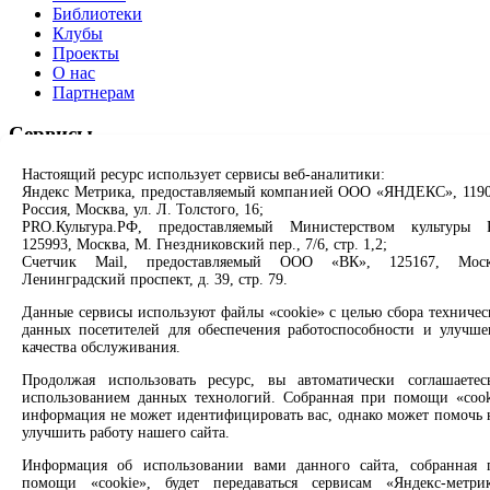
Библиотеки
Клубы
Проекты
О нас
Партнерам
Сервисы
Настоящий ресурс использует сервисы веб-аналитики:
Продлить книгу
Яндекс Метрика, предоставляемый компанией ООО «ЯНДЕКС», 1190
Спроси библиотекаря
Россия, Москва, ул. Л. Толстого, 16;
Спроси краеведа
PRO.Культура.РФ, предоставляемый Министерством культуры 
Оцените качество услуг
125993, Москва, М. Гнездниковский пер., 7/6, стр. 1,2;
Направить обращение директору
Счетчик Mail, предоставляемый ООО «ВК», 125167, Моск
Ленинградский проспект, д. 39, стр. 79.
Соцсети
Данные сервисы используют файлы «cookie» с целью сбора техничес
данных посетителей для обеспечения работоспособности и улучше
Вконтакте
качества обслуживания.
Одноклассники
Max
Продолжая использовать ресурс, вы автоматически соглашаетес
использованием данных технологий. Собранная при помощи «cook
Rutube
информация не может идентифицировать вас, однако может помочь 
улучшить работу нашего сайта.
Заметили опечатку? Выделите текст с ошибкой и нажмите
клавиши Ctrl+Enter или ссылку ниже
Информация об использовании вами данного сайта, собранная 
помощи «cookie», будет передаваться сервисам «Яндекс-метрик