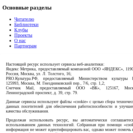
Основные разделы
Читателю
Библиотеки
Клубы
Проекты
О нас
Партнерам
Сервисы
Настоящий ресурс использует сервисы веб-аналитики:
Продлить книгу
Яндекс Метрика, предоставляемый компанией ООО «ЯНДЕКС», 1190
Россия, Москва, ул. Л. Толстого, 16;
Спроси библиотекаря
PRO.Культура.РФ, предоставляемый Министерством культуры 
Спроси краеведа
125993, Москва, М. Гнездниковский пер., 7/6, стр. 1,2;
Оцените качество услуг
Счетчик Mail, предоставляемый ООО «ВК», 125167, Моск
Направить обращение директору
Ленинградский проспект, д. 39, стр. 79.
Соцсети
Данные сервисы используют файлы «cookie» с целью сбора техничес
данных посетителей для обеспечения работоспособности и улучше
качества обслуживания.
Вконтакте
Одноклассники
Продолжая использовать ресурс, вы автоматически соглашаетес
Max
использованием данных технологий. Собранная при помощи «cook
Rutube
информация не может идентифицировать вас, однако может помочь 