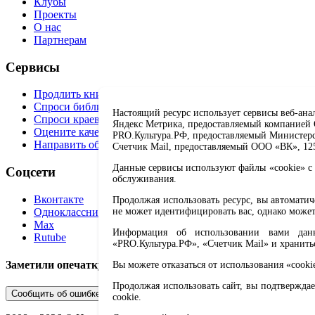
Клубы
Проекты
О нас
Партнерам
Сервисы
Продлить книгу
Спроси библиотекаря
Настоящий ресурс использует сервисы веб-ана
Спроси краеведа
Яндекс Метрика, предоставляемый компанией О
Оцените качество услуг
PRO.Культура.РФ, предоставляемый Министерств
Направить обращение директору
Счетчик Mail, предоставляемый ООО «ВК», 1251
Данные сервисы используют файлы «cookie» с 
Соцсети
обслуживания.
Вконтакте
Продолжая использовать ресурс, вы автомати
Одноклассники
не может идентифицировать вас, однако может
Max
Информация об использовании вами данно
Rutube
«PRO.Культура.РФ», «Счетчик Mail» и хранить
Заметили опечатку? Выделите текст с ошибкой и нажмите 
Вы можете отказаться от использования «cooki
Продолжая использовать сайт, вы подтверждае
Сообщить об ошибке
cookie.