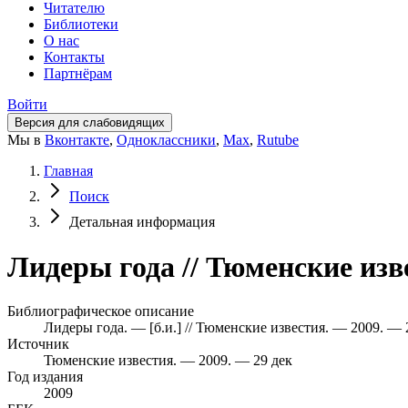
Читателю
Библиотеки
О нас
Контакты
Партнёрам
Войти
Версия для слабовидящих
Мы в
Вконтакте
,
Одноклассники
,
Max
,
Rutube
Главная
Поиск
Детальная информация
Лидеры года // Тюменские изв
Библиографическое описание
Лидеры года. — [б.и.] // Тюменские известия. — 2009. — 2
Источник
Тюменские известия. — 2009. — 29 дек
Год издания
2009