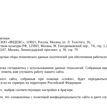
литики:
ОО «ЯНДЕКС», 119021, Россия, Москва, ул. Л. Толстого, 16;
ом культуры РФ, 125993, Москва, М. Гнездниковский пер., 7/6, стр. 1,2
67, Москва, Ленинградский проспект, д. 39, стр. 79.
целью сбора технических данных посетителей для обеспечения работосп
чески соглашаетесь с использованием данных технологий. Собранная п
 помочь нам улучшить работу нашего сайта.
го сайта, собранная при помощи «cookie», будет передаваться 
ся на их серверах на территории Российской Федерации.
клавиши Ctrl+Enter или ссылку ниже
e», выбрав соответствующие настройки в браузере.
те, что ознакомлены с политикой конфиденциальности сайта и даете со