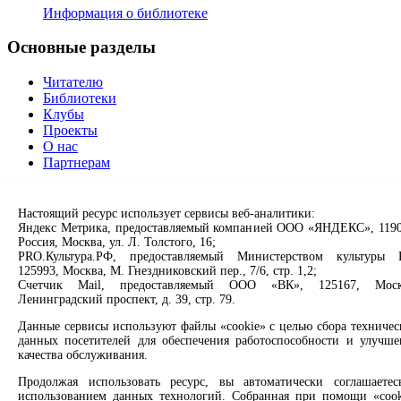
Информация о библиотеке
Основные разделы
Читателю
Библиотеки
Клубы
Проекты
О нас
Партнерам
Сервисы
Настоящий ресурс использует сервисы веб-аналитики:
Яндекс Метрика, предоставляемый компанией ООО «ЯНДЕКС», 1190
Продлить книгу
Россия, Москва, ул. Л. Толстого, 16;
Спроси библиотекаря
PRO.Культура.РФ, предоставляемый Министерством культуры 
Спроси краеведа
125993, Москва, М. Гнездниковский пер., 7/6, стр. 1,2;
Оцените качество услуг
Счетчик Mail, предоставляемый ООО «ВК», 125167, Моск
Направить обращение директору
Ленинградский проспект, д. 39, стр. 79.
Данные сервисы используют файлы «cookie» с целью сбора техничес
Соцсети
данных посетителей для обеспечения работоспособности и улучше
качества обслуживания.
Вконтакте
Одноклассники
Продолжая использовать ресурс, вы автоматически соглашаетес
использованием данных технологий. Собранная при помощи «cook
Max