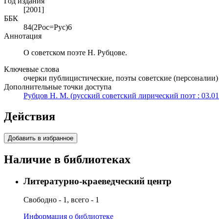
Год издания
[2001]
ББК
84(2Рос=Рус)6
Аннотация
О советском поэте Н. Рубцове.
Ключевые слова
очерки публицистические, поэты советские (персоналии)
Дополнительные точки доступа
Рубцов Н. М. (русский советский лирический поэт : 03.01.
Действия
Добавить в избранное
Наличие в библиотеках
Литературно-краеведческий центр
Свободно - 1, всего - 1
Информация о библиотеке