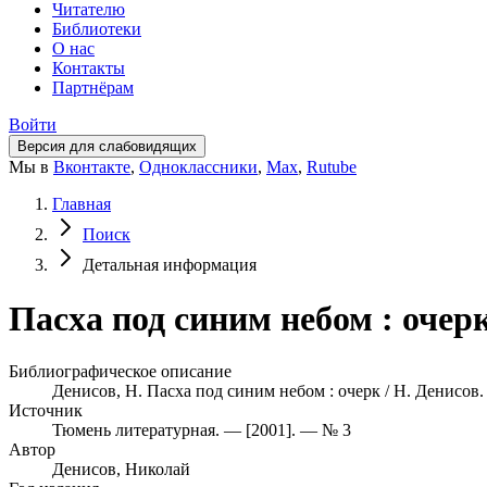
Читателю
Библиотеки
О нас
Контакты
Партнёрам
Войти
Версия для слабовидящих
Мы в
Вконтакте
,
Одноклассники
,
Max
,
Rutube
Главная
Поиск
Детальная информация
Пасха под синим небом : очер
Библиографическое описание
Денисов, Н. Пасха под синим небом : очерк / Н. Денисов.
Источник
Тюмень литературная. — [2001]. — № 3
Автор
Денисов, Николай