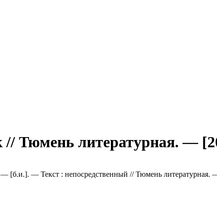
к // Тюмень литературная. — [2
 — [б.и.]. — Текст : непосредственный // Тюмень литературная. 