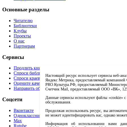
Основные разделы
Читателю
Библиотеки
Клубы
Проекты
О нас
Партнерам
Сервисы
Продлить книгу
Спроси библиотекаря
Настоящий ресурс использует сервисы веб-ана
Спроси краеведа
Яндекс Метрика, предоставляемый компанией О
Оцените качество услуг
PRO.Культура.РФ, предоставляемый Министерств
Направить обращение директору
Счетчик Mail, предоставляемый ООО «ВК», 1251
Данные сервисы используют файлы «cookie» с 
Соцсети
обслуживания.
Вконтакте
Продолжая использовать ресурс, вы автомати
Одноклассники
не может идентифицировать вас, однако может
Max
Информация об использовании вами данно
Rutube