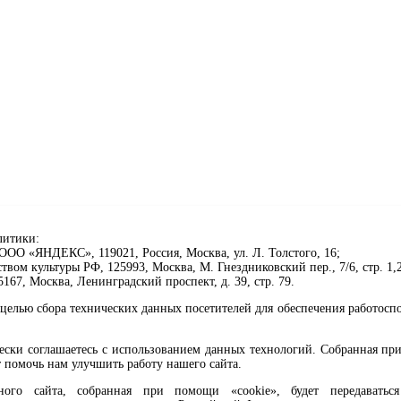
литики:
ОО «ЯНДЕКС», 119021, Россия, Москва, ул. Л. Толстого, 16;
ом культуры РФ, 125993, Москва, М. Гнездниковский пер., 7/6, стр. 1,2
67, Москва, Ленинградский проспект, д. 39, стр. 79.
целью сбора технических данных посетителей для обеспечения работосп
чески соглашаетесь с использованием данных технологий. Собранная п
 помочь нам улучшить работу нашего сайта.
го сайта, собранная при помощи «cookie», будет передаваться 