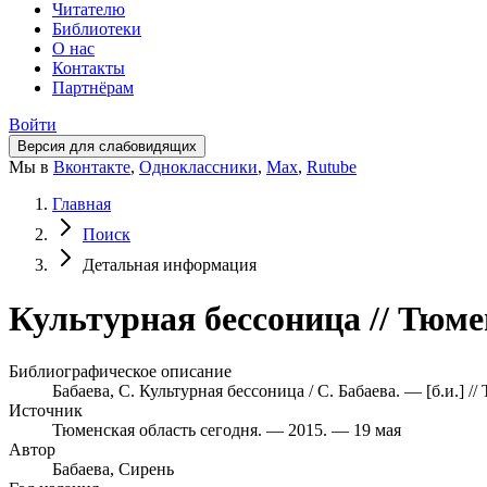
Читателю
Библиотеки
О нас
Контакты
Партнёрам
Войти
Версия для слабовидящих
Мы в
Вконтакте
,
Одноклассники
,
Max
,
Rutube
Главная
Поиск
Детальная информация
Культурная бессоница // Тюме
Библиографическое описание
Бабаева, С. Культурная бессоница / С. Бабаева. — [б.и.] /
Источник
Тюменская область сегодня. — 2015. — 19 мая
Автор
Бабаева, Сирень