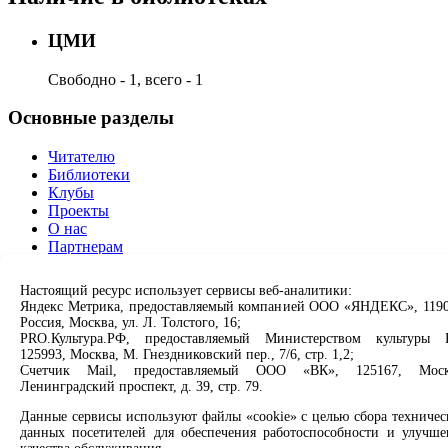
ЦМИ
Свободно - 1, всего - 1
Основные разделы
Читателю
Библиотеки
Клубы
Проекты
О нас
Партнерам
Сервисы
Настоящий ресурс использует сервисы веб-аналитики:
Яндекс Метрика, предоставляемый компанией ООО «ЯНДЕКС», 1190
Россия, Москва, ул. Л. Толстого, 16;
Продлить книгу
PRO.Культура.РФ, предоставляемый Министерством культуры 
Спроси библиотекаря
125993, Москва, М. Гнездниковский пер., 7/6, стр. 1,2;
Спроси краеведа
Счетчик Mail, предоставляемый ООО «ВК», 125167, Моск
Оцените качество услуг
Ленинградский проспект, д. 39, стр. 79.
Направить обращение директору
Данные сервисы используют файлы «cookie» с целью сбора техничес
Соцсети
данных посетителей для обеспечения работоспособности и улучше