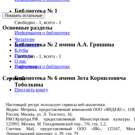
Библиотека № 1
Показать остальные
Свободно - 1, всего - 1
Основные разделы
Информация о библиотеке
Читателю
Библиотека № 2 имени А.А. Гришина
Библиотеки
Клубы
Проекты
Свободно - 1, всего - 1
О нас
Информация о библиотеке
Партнерам
Библиотека № 6 имени Зота Корниловича
Сервисы
Тоболкина
Продлить книгу
Спроси библиотекаря
Свободно - 1, всего - 1
Спроси краеведа
Настоящий ресурс использует сервисы веб-аналитики:
Оцените качество услуг
Информация о библиотеке
Яндекс Метрика, предоставляемый компанией ООО «ЯНДЕКС», 1190
Направить обращение директору
Россия, Москва, ул. Л. Толстого, 16;
Библиотека № 7 имени И.М. Ермакова
PRO.Культура.РФ, предоставляемый Министерством культуры 
Соцсети
125993, Москва, М. Гнездниковский пер., 7/6, стр. 1,2;
Счетчик Mail, предоставляемый ООО «ВК», 125167, Моск
Свободно - 1, всего - 1
Ленинградский проспект, д. 39, стр. 79.
Вконтакте