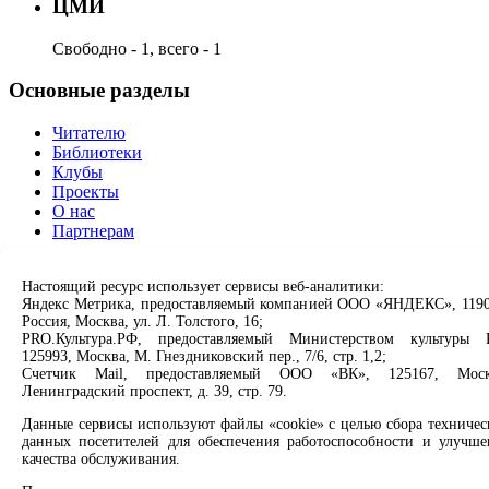
ЦМИ
Свободно - 1, всего - 1
Основные разделы
Читателю
Библиотеки
Клубы
Проекты
О нас
Партнерам
Сервисы
Настоящий ресурс использует сервисы веб-аналитики:
Яндекс Метрика, предоставляемый компанией ООО «ЯНДЕКС», 1190
Продлить книгу
Россия, Москва, ул. Л. Толстого, 16;
Спроси библиотекаря
PRO.Культура.РФ, предоставляемый Министерством культуры 
Спроси краеведа
125993, Москва, М. Гнездниковский пер., 7/6, стр. 1,2;
Оцените качество услуг
Счетчик Mail, предоставляемый ООО «ВК», 125167, Моск
Ленинградский проспект, д. 39, стр. 79.
Направить обращение директору
Данные сервисы используют файлы «cookie» с целью сбора техничес
Соцсети
данных посетителей для обеспечения работоспособности и улучше
качества обслуживания.
Вконтакте