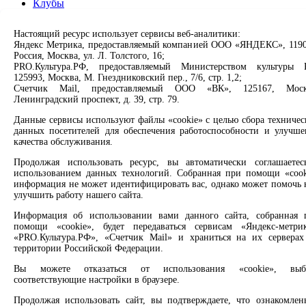
Клубы
Проекты
Свободно - 1, всего - 1
О нас
Настоящий ресурс использует сервисы веб-аналитики:
Информация о библиотеке
Партнерам
Яндекс Метрика, предоставляемый компанией ООО «ЯНДЕКС», 1190
Россия, Москва, ул. Л. Толстого, 16;
Библиотека № 2 имени А.А. Гришина
Сервисы
PRO.Культура.РФ, предоставляемый Министерством культуры 
125993, Москва, М. Гнездниковский пер., 7/6, стр. 1,2;
Счетчик Mail, предоставляемый ООО «ВК», 125167, Моск
Свободно - 1, всего - 1
Продлить книгу
Ленинградский проспект, д. 39, стр. 79.
Спроси библиотекаря
Информация о библиотеке
Спроси краеведа
Данные сервисы используют файлы «cookie» с целью сбора техничес
Оцените качество услуг
данных посетителей для обеспечения работоспособности и улучше
Библиотека № 6 имени Зота Корниловича
Направить обращение директору
качества обслуживания.
Тоболкина
Продолжая использовать ресурс, вы автоматически соглашаетес
Соцсети
использованием данных технологий. Собранная при помощи «cook
Свободно - 1, всего - 1
информация не может идентифицировать вас, однако может помочь 
Вконтакте
улучшить работу нашего сайта.
Информация о библиотеке
Одноклассники
Информация об использовании вами данного сайта, собранная 
Max
помощи «cookie», будет передаваться сервисам «Яндекс-метрик
Rutube
ЦМИ
«PRO.Культура.РФ», «Счетчик Mail» и храниться на их серверах
территории Российской Федерации.
Заметили опечатку? Выделите текст с ошибкой и нажмите
Свободно - 1, всего - 1
Вы можете отказаться от использования «cookie», выб
клавиши Ctrl+Enter или ссылку ниже
соответствующие настройки в браузере.
Центральная детская библиотека имени
Сообщить об ошибке
В.П.Крапивина
Продолжая использовать сайт, вы подтверждаете, что ознакомлен