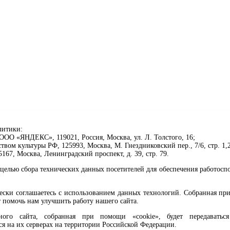
литики:
ОО «ЯНДЕКС», 119021, Россия, Москва, ул. Л. Толстого, 16;
ом культуры РФ, 125993, Москва, М. Гнездниковский пер., 7/6, стр. 1,2
67, Москва, Ленинградский проспект, д. 39, стр. 79.
целью сбора технических данных посетителей для обеспечения работосп
чески соглашаетесь с использованием данных технологий. Собранная п
 помочь нам улучшить работу нашего сайта.
го сайта, собранная при помощи «cookie», будет передаваться 
ся на их серверах на территории Российской Федерации.