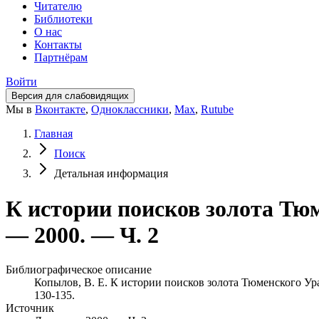
Читателю
Библиотеки
О нас
Контакты
Партнёрам
Войти
Версия для слабовидящих
Мы в
Вконтакте
,
Одноклассники
,
Max
,
Rutube
Главная
Поиск
Детальная информация
К истории поисков золота Тюм
— 2000. — Ч. 2
Библиографическое описание
Копылов, В. Е. К истории поисков золота Тюменского Ура
130-135.
Источник