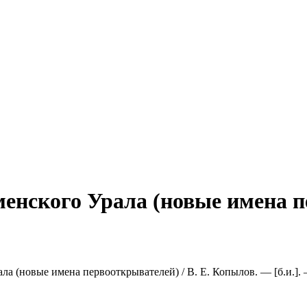
енского Урала (новые имена п
ла (новые имена первооткрывателей) / В. Е. Копылов. — [б.и.]. 