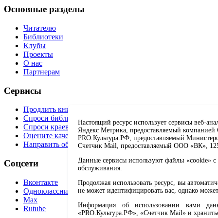
Основные разделы
Читателю
Библиотеки
Клубы
Проекты
О нас
Партнерам
Сервисы
Продлить книгу
Спроси библиотекаря
Настоящий ресурс использует сервисы веб-ана
Спроси краеведа
Яндекс Метрика, предоставляемый компанией О
Оцените качество услуг
PRO.Культура.РФ, предоставляемый Министерств
Направить обращение директору
Счетчик Mail, предоставляемый ООО «ВК», 1251
Данные сервисы используют файлы «cookie» с 
Соцсети
обслуживания.
Вконтакте
Продолжая использовать ресурс, вы автомати
Одноклассники
не может идентифицировать вас, однако может
Max
Информация об использовании вами данно
Rutube
«PRO.Культура.РФ», «Счетчик Mail» и хранить